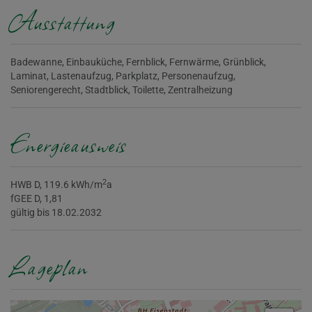
Ausstattung
Badewanne
Einbauküche
Fernblick
Fernwärme
Grünblick
Laminat
Lastenaufzug
Parkplatz
Personenaufzug
Seniorengerecht
Stadtblick
Toilette
Zentralheizung
Energieausweis
2
HWB
D, 119.6 kWh/m
a
fGEE
D, 1,81
gültig bis
18.02.2032
Lageplan