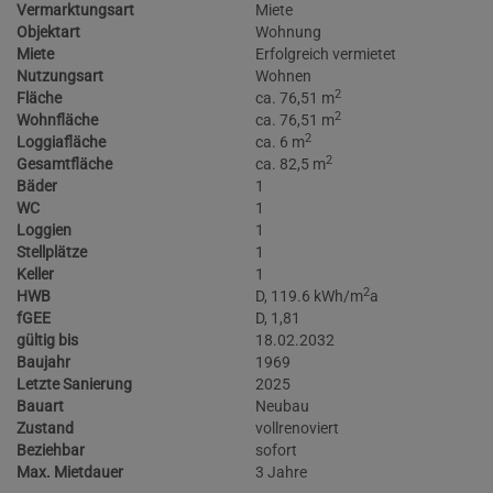
Vermarktungsart
Miete
Objektart
Wohnung
Miete
Erfolgreich vermietet
Nutzungsart
Wohnen
2
Fläche
ca. 76,51 m
2
Wohnfläche
ca. 76,51 m
2
Loggiafläche
ca. 6 m
2
Gesamtfläche
ca. 82,5 m
Bäder
1
WC
1
Loggien
1
Stellplätze
1
Keller
1
2
HWB
D, 119.6 kWh/m
a
fGEE
D, 1,81
gültig bis
18.02.2032
Baujahr
1969
Letzte Sanierung
2025
Bauart
Neubau
Zustand
vollrenoviert
Beziehbar
sofort
Max. Mietdauer
3 Jahre