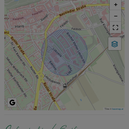
+
−
Tiles ©
basemap.at