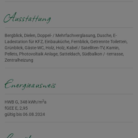
Ausstattung
Bergblick
Dielen
Doppel- / Mehrfachverglasung
Dusche
E-
Ladestation für KFZ
Einbauküche
Fernblick
Getrennte Toiletten
Grünblick
Gäste-WC
Holz
Holz
Kabel / Satelliten-TV
Kamin
Pellets
Photovoltaik Anlage
Satteldach
Südbalkon / -terrasse
Zentralheizung
Energieausweis
2
HWB
G, 348 kWh/m
a
fGEE
E, 2,95
gültig bis
06.08.2024