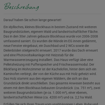
Beschreibung
Darauf haben Sie schon lange gewartet!
Ein idyllisches, kleines Blockhaus in bestem Zustand mit weiteren
Baugrundstücken, eigenem Wald und landwirtschaftlicher Fläche.
Das in den 30er Jahren gebaute Blockhaus wurde von 2006-2008
umfassend saniert. Es wurden die Wände im EG innen gedämmt,
neue Fenster eingebaut, ein Duschbad und 2 WCs sowie die
Dielenböden stielgerecht erneuert. 2017 wurde das Dach erneuert
und eine Photovoltaikanlage mit Heizstab für die
Warmwassererzeugung installiert. Das Haus verfügt über eine
Pelletsheizung mit Pufferspeicher und Frischwassermodul. Der
Blickfang im Wohnzimmer ist der Kachelofen, hinter dem sich ein
Kaminofen verbirgt, der von der Küche aus mit Holz geheizt wird.
Das Holz stammt aus den eigenen Wäldern, die sich an das
Grundstück direkt anschließen. Das gesamte Anwesen besteht aus
einem mit dem Blockhaus bebauten Grundstück (ca. 751 m²), zwei
weiteren Baugrundstücken (je ca. 1.000 m²), einer ebenen,
landwirtschaftlichen Wiese (ca. 4200 m²) und ca. 2,2 ha Wald.
Erfüllen Sie sich Ihren Traum vom unabhängigen Leben, Ruhe und