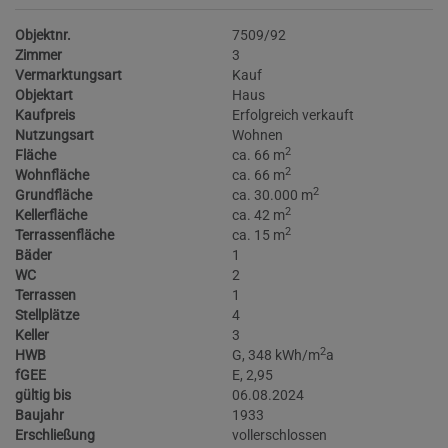
Objektnr.
7509/92
Zimmer
3
Vermarktungsart
Kauf
Objektart
Haus
Kaufpreis
Erfolgreich verkauft
Nutzungsart
Wohnen
2
Fläche
ca. 66 m
2
Wohnfläche
ca. 66 m
2
Grundfläche
ca. 30.000 m
2
Kellerfläche
ca. 42 m
2
Terrassenfläche
ca. 15 m
Bäder
1
WC
2
Terrassen
1
Stellplätze
4
Keller
3
2
HWB
G, 348 kWh/m
a
fGEE
E, 2,95
gültig bis
06.08.2024
Baujahr
1933
Erschließung
vollerschlossen