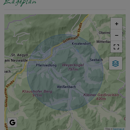
Lageplan
+
−
Tiles ©
basemap.at