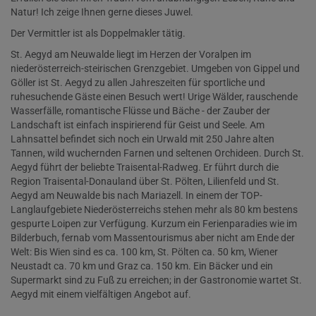
Natur! Ich zeige Ihnen gerne dieses Juwel.
Der Vermittler ist als Doppelmakler tätig.
St. Aegyd am Neuwalde liegt im Herzen der Voralpen im
niederösterreich-steirischen Grenzgebiet. Umgeben von Gippel und
Göller ist St. Aegyd zu allen Jahreszeiten für sportliche und
ruhesuchende Gäste einen Besuch wert! Urige Wälder, rauschende
Wasserfälle, romantische Flüsse und Bäche - der Zauber der
Landschaft ist einfach inspirierend für Geist und Seele. Am
Lahnsattel befindet sich noch ein Urwald mit 250 Jahre alten
Tannen, wild wuchernden Farnen und seltenen Orchideen. Durch St.
Aegyd führt der beliebte Traisental-Radweg. Er führt durch die
Region Traisental-Donauland über St. Pölten, Lilienfeld und St.
Aegyd am Neuwalde bis nach Mariazell. In einem der TOP-
Langlaufgebiete Niederösterreichs stehen mehr als 80 km bestens
gespurte Loipen zur Verfügung. Kurzum ein Ferienparadies wie im
Bilderbuch, fernab vom Massentourismus aber nicht am Ende der
Welt: Bis Wien sind es ca. 100 km, St. Pölten ca. 50 km, Wiener
Neustadt ca. 70 km und Graz ca. 150 km. Ein Bäcker und ein
Supermarkt sind zu Fuß zu erreichen; in der Gastronomie wartet St.
Aegyd mit einem vielfältigen Angebot auf.